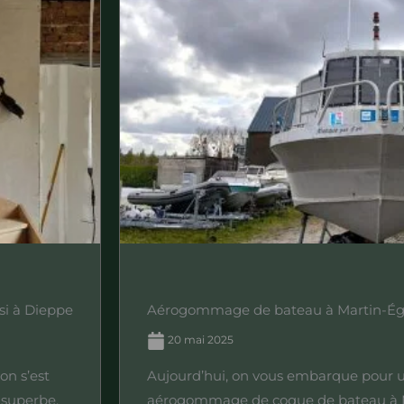
si à Dieppe
Aérogommage de bateau à Martin-Égl
20 mai 2025
on s’est
Aujourd’hui, on vous embarque pour 
 superbe.
aérogommage de coque de bateau à Ma