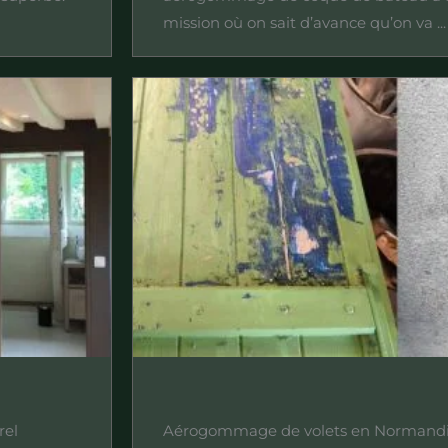
mission où on sait d’avance qu’on va ...
rel
Aérogommage de volets en Normandie