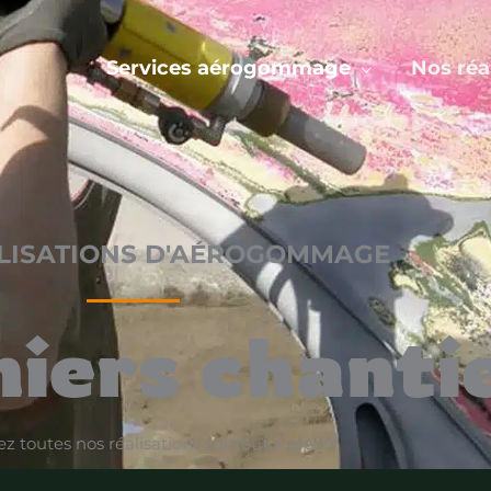
Services aérogommage
Nos réa
LISATIONS D'AÉROGOMMAGE
niers chanti
z toutes nos réalisations sur tout support