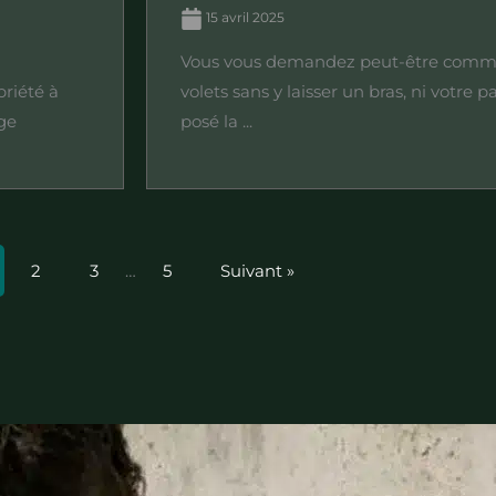
15 avril 2025
Vous vous demandez peut-être commen
priété à
volets sans y laisser un bras, ni votre p
ge
posé la ...
2
3
…
5
Suivant »