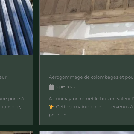
eur
Aérogommage de colombages et pout
3 juin 2025
une porte à
À Luneray, on remet le bois en valeur P
transpire,
. Cette semaine, on est intervenus à
pour un ...