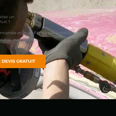
itez un
tuit ?
mandie et Île de France par From Gomm’.
tal, inox, Graffitis …
DEVIS GRATUIT