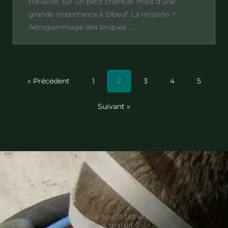
travailler sur un petit chantier mais d’une
grande importance à Elbeuf. La mission ?
Aérogommage des briques ...
« Précédent
1
2
3
4
5
Suivant »
Vous souhaitez un
devis gratuit ?