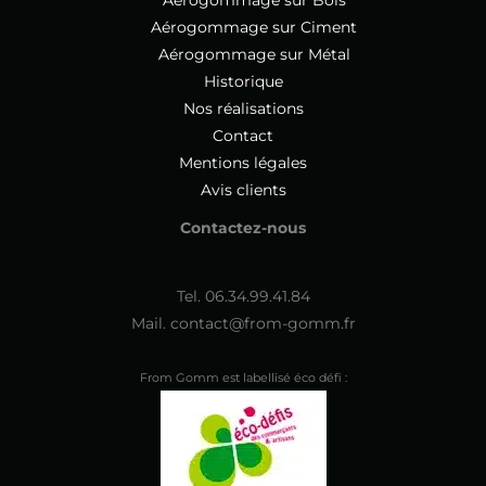
Aérogommage sur Ciment
Aérogommage sur Métal
Historique
Nos réalisations
Contact
Mentions légales
Avis clients
Contactez-nous
Tel. 06.34.99.41.84
Mail. contact@from-gomm.fr
From Gomm est labellisé éco défi :