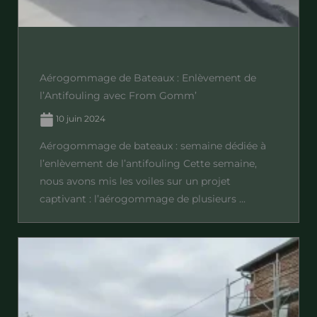
Aérogommage de Bateaux : Enlèvement de
l’Antifouling avec From Gomm’
10 juin 2024
Aérogommage de bateaux : semaine dédiée à
l’enlèvement de l’antifouling Cette semaine,
nous avons mis les voiles sur un projet
captivant : l’aérogommage de plusieurs ...