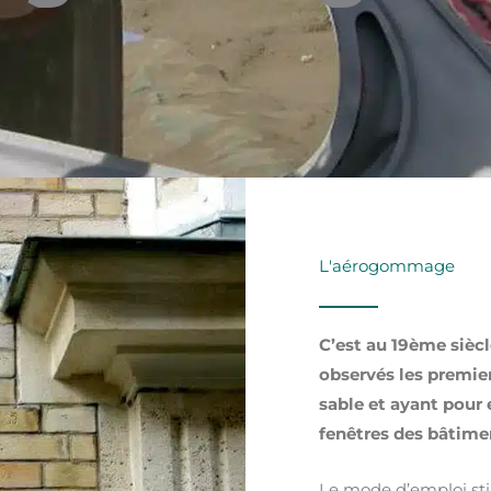
L'aérogommage
C’est au 19ème siècl
observés les premie
sable et ayant pour e
fenêtres des bâtime
Le mode d’emploi sti