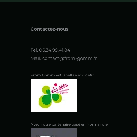
Contactez-nous
Tel. 06.34.99.41.84
Mail. contact@from-gomm.fr
From Gomm est labellisé éco défi :
Avec notre partenaire basé en Normandie :