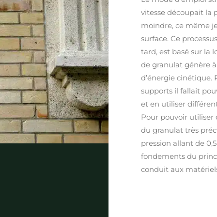
vitesse découpait la 
moindre, ce même je
surface. Ce processu
tard, est basé sur la 
de granulat génère à
d’énergie cinétique. 
supports il fallait po
et en utiliser différe
Pour pouvoir utiliser 
du granulat très préc
pression allant de 0,5
fondements du princ
conduit aux matériel