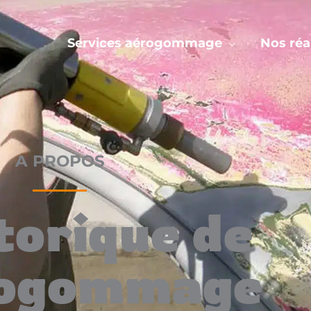
Services aérogommage
Nos réa
A PROPOS
torique de
rogommage