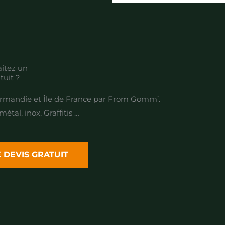
itez un
tuit ?
mandie et Île de France par From Gomm’.
tal, inox, Graffitis …
DEVIS GRATUIT